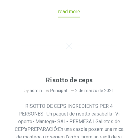
read more
Risotto de ceps
by
admin
in
Principal
2 de marzo de 2021
RISOTTO DE CEPS INGREDIENTS PER 4
PERSONES- Un paquet de risotto casabella- Vi
oporto- Mantega- SAL- PERMESÀ i Galletes de
CEP'sPREPARACIÓ:En una casola posem una mica
de mantega i rosegem l'arròs, tirem un rajolí de vi