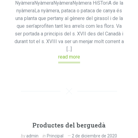
NyàmeraNyàmeraNyàmeraNyàmera HiSToriA de la
nyàmeraLa nyàmera, pataca o pataca de canya és
una planta que pertany al gènere del girasol i de la
que sen’aprofiten tant les arrels com les flors. Va
ser portada a principis del s. XVII des del Canadà i
durant tot el s. XVIII va ser un menjar molt corrent a
[...]
read more
Productes del berguedà
by
admin
in
Principal
2 de diciembre de 2020